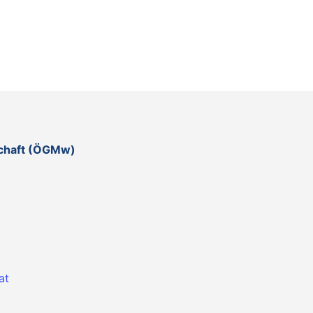
schaft (ÖGMw)
at