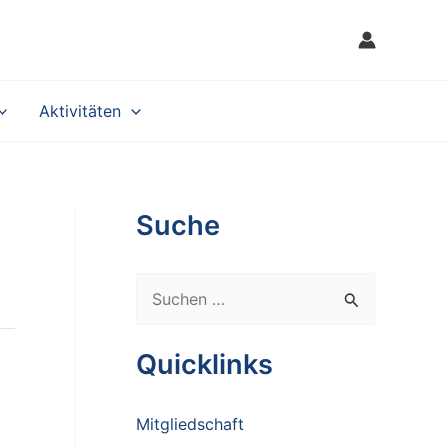
Aktivitäten
Suche
S
u
c
Quicklinks
h
e
Mitgliedschaft