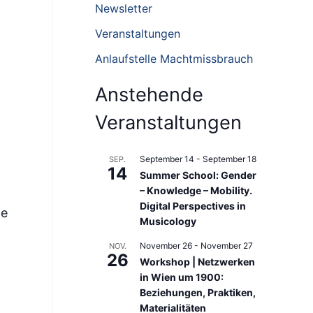
n
Newsletter
n
Veranstaltungen
a
Anlaufstelle Machtmissbrauch
c
h
Anstehende
:
Veranstaltungen
September 14
-
September 18
SEP.
14
Summer School: Gender
– Knowledge – Mobility.
Digital Perspectives in
te
Musicology
November 26
-
November 27
NOV.
26
Workshop | Netzwerken
in Wien um 1900:
Beziehungen, Praktiken,
Materialitäten