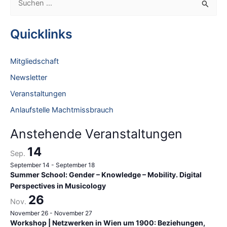
u
c
Quicklinks
h
e
Mitgliedschaft
n
Newsletter
n
Veranstaltungen
a
Anlaufstelle Machtmissbrauch
c
h
Anstehende Veranstaltungen
:
14
Sep.
September 14
-
September 18
Summer School: Gender – Knowledge – Mobility. Digital
Perspectives in Musicology
26
Nov.
November 26
-
November 27
Workshop | Netzwerken in Wien um 1900: Beziehungen,