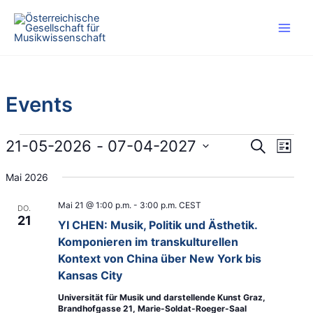
Zum
Inhalt
springen
Events
Veranstaltungen
21-05-2026
 - 
07-04-2027
V
V
S
L
u
e
e
D
i
c
Mai 2026
r
r
s
a
h
t
a
a
t
e
Mai 21 @ 1:00 p.m.
-
3:00 p.m.
CEST
e
DO.
n
n
u
21
YI CHEN: Musik, Politik und Ästhetik.
s
s
m
Komponieren im transkulturellen
t
t
w
Kontext von China über New York bis
a
a
ä
Kansas City
l
l
h
t
t
Universität für Musik und darstellende Kunst Graz,
l
Brandhofgasse 21, Marie-Soldat-Roeger-Saal
u
u