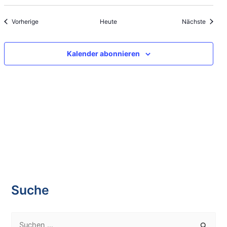
Veranstaltungen
Veranst
Vorherige
Heute
Nächste
Kalender abonnieren
Suche
S