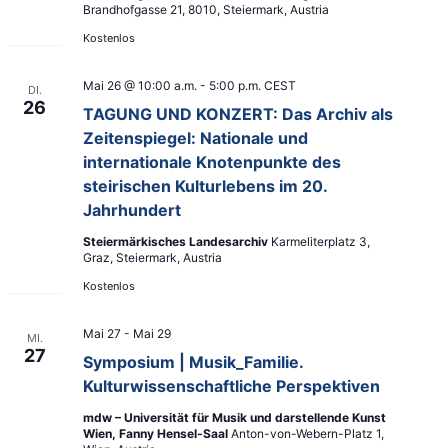
e
Brandhofgasse 21, 8010, Steiermark, Austria
n
n
n
Kostenlos
g
g
.
e
A
Mai 26 @ 10:00 a.m.
-
5:00 p.m.
CEST
DI.
n
n
26
TAGUNG UND KONZERT: Das Archiv als
S
s
Zeitenspiegel: Nationale und
u
i
internationale Knotenpunkte des
c
c
steirischen Kulturlebens im 20.
h
h
Jahrhundert
e
t
u
e
Steiermärkisches Landesarchiv
Karmeliterplatz 3,
Graz, Steiermark, Austria
n
n
d
-
Kostenlos
A
N
n
a
Mai 27
-
Mai 29
MI.
27
s
v
Symposium | Musik_Familie.
i
i
Kulturwissenschaftliche Perspektiven
c
g
mdw – Universität für Musik und darstellende Kunst
h
a
Wien, Fanny Hensel-Saal
Anton-von-Webern-Platz 1,