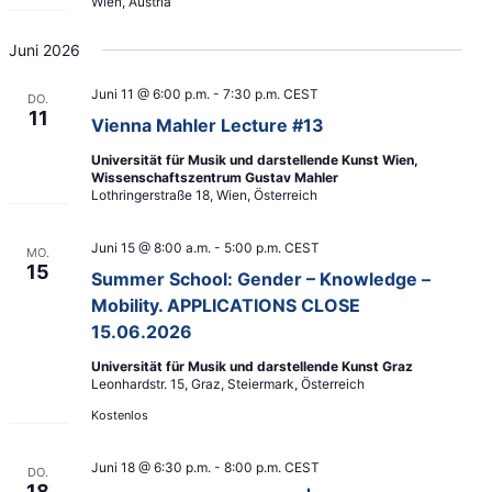
Wien, Austria
t
t
e
i
Juni 2026
n
o
,
n
Juni 11 @ 6:00 p.m.
-
7:30 p.m.
CEST
DO.
N
11
Vienna Mahler Lecture #13
a
Universität für Musik und darstellende Kunst Wien,
v
Wissenschaftszentrum Gustav Mahler
i
Lothringerstraße 18, Wien, Österreich
g
a
Juni 15 @ 8:00 a.m.
-
5:00 p.m.
CEST
MO.
15
t
Summer School: Gender – Knowledge –
i
Mobility. APPLICATIONS CLOSE
o
15.06.2026
n
Universität für Musik und darstellende Kunst Graz
Leonhardstr. 15, Graz, Steiermark, Österreich
Kostenlos
Juni 18 @ 6:30 p.m.
-
8:00 p.m.
CEST
DO.
18