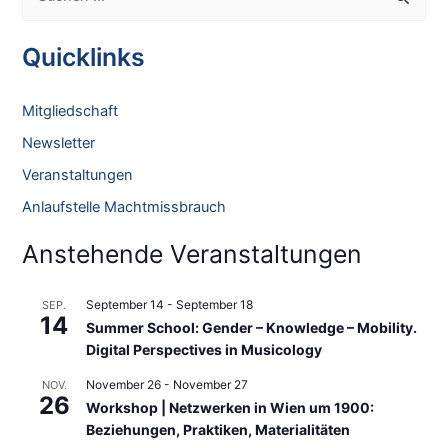
u
c
Quicklinks
h
e
Mitgliedschaft
n
Newsletter
n
Veranstaltungen
a
Anlaufstelle Machtmissbrauch
c
h
Anstehende Veranstaltungen
:
September 14
-
September 18
SEP.
14
Summer School: Gender – Knowledge – Mobility.
Digital Perspectives in Musicology
November 26
-
November 27
NOV.
26
Workshop | Netzwerken in Wien um 1900:
Beziehungen, Praktiken, Materialitäten