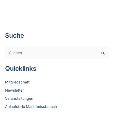
Suche
S
u
c
Quicklinks
h
e
Mitgliedschaft
n
Newsletter
n
Veranstaltungen
a
Anlaufstelle Machtmissbrauch
c