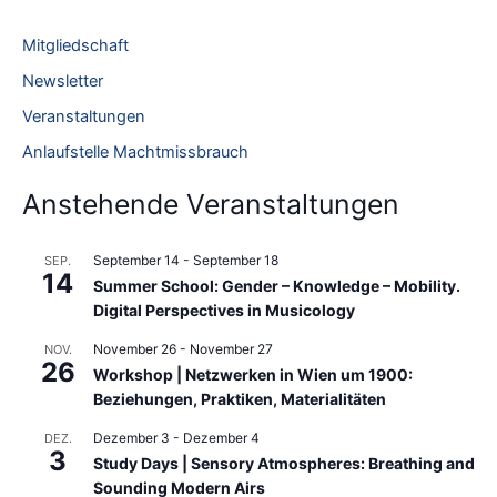
h
e
Mitgliedschaft
n
Newsletter
n
Veranstaltungen
a
Anlaufstelle Machtmissbrauch
c
h
Anstehende Veranstaltungen
:
September 14
-
September 18
SEP.
14
Summer School: Gender – Knowledge – Mobility.
Digital Perspectives in Musicology
November 26
-
November 27
NOV.
26
Workshop | Netzwerken in Wien um 1900:
Beziehungen, Praktiken, Materialitäten
Dezember 3
-
Dezember 4
DEZ.
3
Study Days | Sensory Atmospheres: Breathing and
Sounding Modern Airs