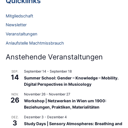
Quicklinks
h
e
Mitgliedschaft
n
Newsletter
n
Veranstaltungen
a
Anlaufstelle Machtmissbrauch
c
h
Anstehende Veranstaltungen
:
September 14
-
September 18
SEP.
14
Summer School: Gender – Knowledge – Mobility.
Digital Perspectives in Musicology
November 26
-
November 27
NOV.
26
Workshop | Netzwerken in Wien um 1900:
Beziehungen, Praktiken, Materialitäten
Dezember 3
-
Dezember 4
DEZ.
3
Study Days | Sensory Atmospheres: Breathing and