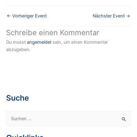
←
Vorheriger Event
Nächster Event
→
Schreibe einen Kommentar
Du musst
angemeldet
sein, um einen Kommentar
abzugeben.
Suche
S
u
c